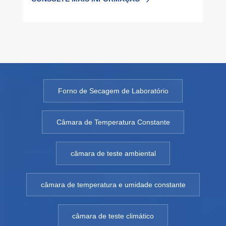
Fabricação inteligente de medicamentos,
compartilhando o futuroSinceramente,
convidamos você...
Forno de Secagem de Laboratório
Câmara de Temperatura Constante
câmara de teste ambiental
câmara de temperatura e umidade constante
câmara de teste climático