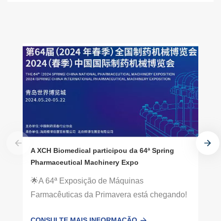
A XCH Biomedical participou da 64ª Spring
Pharmaceutical Machinery Expo
🌟A 64ª Exposição de Máquinas
Farmacêuticas da Primavera está chegando!
🌟Datas: 20 de maio a 22 de maioTema:
CONSULTE MAIS INFORMAÇÃO