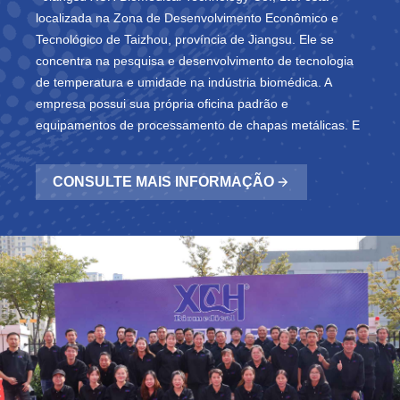
localizada na Zona de Desenvolvimento Econômico e
Tecnológico de Taizhou, província de Jiangsu. Ele se
concentra na pesquisa e desenvolvimento de tecnologia
de temperatura e umidade na indústria biomédica. A
empresa possui sua própria oficina padrão e
equipamentos de processamento de chapas metálicas. E
laboratório de depuração de temperatura constante,
aprovado Certificação do sistema de qualidade
CONSULTE MAIS INFORMAÇÃO
ISO9001:2015 e Certificação CE, e obteve qualificações
de produção correspondentes. Os principais produtos são
refrigeradores médicos, refrigeradores farmacêuticos,
câmaras de armazenamento de baixa temperatura para
uso médico, câmaras de teste de estabilidade médica,
câmaras de teste de temperatura e umidade constantes,
câmaras de teste de fotoestabilidade médica fortes,
câmaras de temperatura e umidade constantes, forno de
secagem, incubadoras e alta câmara de temperatura etc.
O XCH Biomedical as câmaras de teste da marca