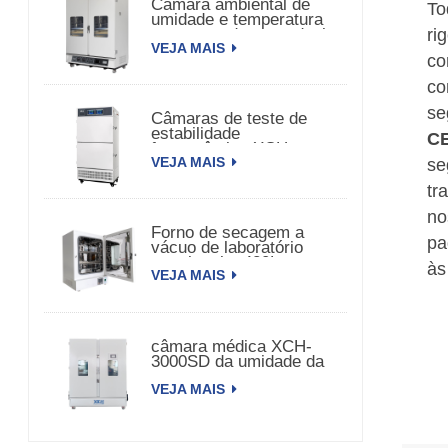
Câmara ambiental de
To
umidade e temperatura
ri
constante de porta dupla
VEJA MAIS
co
co
se
Câmaras de teste de
estabilidade
C
farmacêutica XCH-
VEJA MAIS
320SD
se
tr
no
Forno de secagem a
pa
vácuo de laboratório
com bomba 420L
às
VEJA MAIS
câmara médica XCH-
3000SD da umidade da
temperatura da
VEJA MAIS
estabilidade 3000L