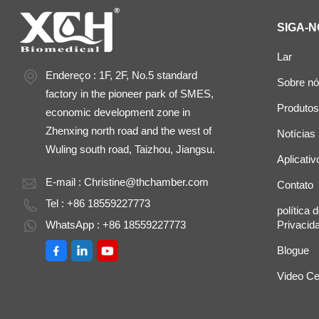
SIGA-N
Lar
Endereço : 1F, 2F, No.5 standard
Sobre n
factory in the pioneer park of SMES,
Produtos
economic development zone in
Zhenxing north road and the west of
Notícias
Wuling south road, Taizhou, Jiangsu.
Aplicativ
E-mail :
Christine@thchamber.com
Contato
Tel : +86 18559227773
política 
WhatsApp : +86 18559227773
Privacid
Blogue
Video Ce