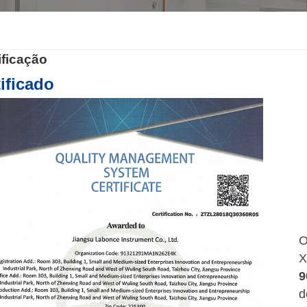
ificação
ificado
O
X
9
d