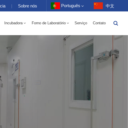
Português
cia
|
Sobre nós
中文
Incubadora
Forno de Laboratório
Serviço
Contato
English
trico 70-1000L
tório 70-1000L
-40 A 150 ℃ Câmara Alternada De Umidade De Alta E Baixa Temperatura 100-1000L
-40-150℃ Câmara De Alta E Baixa Temperatura 100-1000L
Câmara De Alta Temperatura 10~200℃ 100-1000L
Français
Deutsch
Русский
Español
Português
عربي
日语