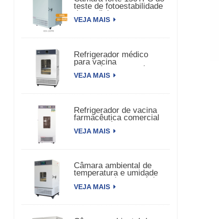
teste de fotoestabilidade
da medicina
VEJA MAIS
Refrigerador médico
para vacina
farmacêutica biomédica
VEJA MAIS
Refrigerador de vacina
farmacêutica comercial
para farmácia
VEJA MAIS
Câmara ambiental de
temperatura e umidade
constante de porta única
VEJA MAIS