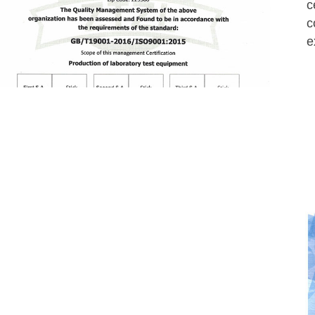
c
c
e