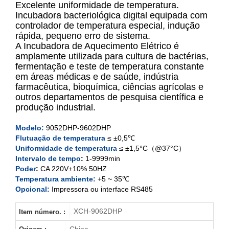
Excelente uniformidade de temperatura.
Incubadora bacteriológica digital equipada com
controlador de temperatura especial, indução
XCH-9052DHP
rápida, pequeno erro de sistema.
A Incubadora de Aquecimento Elétrico é
XCH-9082DHP
amplamente utilizada para cultura de bactérias,
fermentação e teste de temperatura constante
XCH-9162DHP
em áreas médicas e de saúde, indústria
farmacêutica, bioquímica, ciências agrícolas e
outros departamentos de pesquisa científica e
XCH-9272
DHP
produção industrial.
XCH-9402DHP
Modelo
:
9052DHP-9602
DHP
Flutuação de temperatura
≤ ±0,5℃
XCH-9602DHP
Uniformidade de temperatura
≤ ±1,5°C（@37°C）
Intervalo de tempo
:
1-9999min
Poder
:
CA 220V±10% 50HZ
Temperatura ambiente:
+5 ~ 35℃
Opcional:
Impressora ou interface RS485
XCH-9062DHP
Item número. :
China