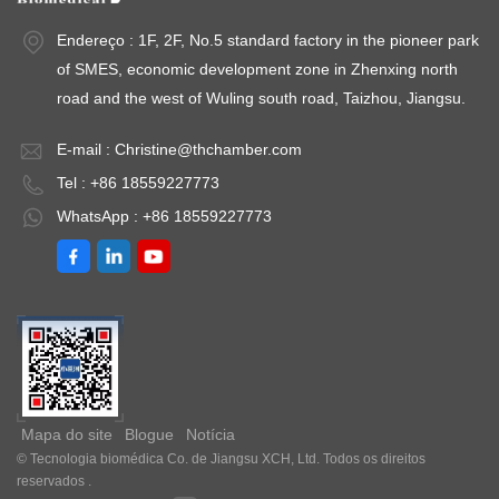
industrial. Modelo:
9760GHPFlutuação
9
Endereço : 1F, 2F, No.5 standard factory in the pioneer park
9052DHP-
de temperatura ≤
de
of SMES, economic development zone in Zhenxing north
9602DHPFlutuação
±0,3℃Uniformidade
±
road and the west of Wuling south road, Taizhou, Jiangsu.
de temperatura ≤
de temperatura ≤
de
±0,5℃Uniformidade
±0,5°C（@37°C）
±
E-mail :
Christine@thchamber.com
de temperatura ≤
Intervalo de tempo:
In
Tel : +86 18559227773
±1,5°C（@37°C）
1-9999minPoder:
1
Intervalo de tempo:
CA 220V±10%
C
WhatsApp : +86 18559227773
1-9999minPoder:
50HZTemperatura
5
CA 220V±10%
ambiente: +5 ~ 30℃
a
50HZTemperatura
ambiente: +5 ~
35℃Opcional:
Impressora ou
interface RS485
Mapa do site
Blogue
Notícia
© Tecnologia biomédica Co. de Jiangsu XCH, Ltd. Todos os direitos
reservados .