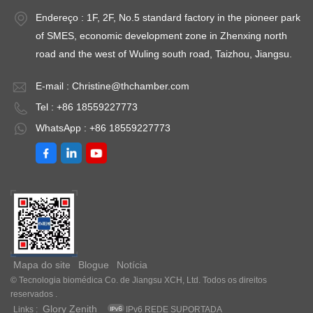
Endereço : 1F, 2F, No.5 standard factory in the pioneer park
of SMES, economic development zone in Zhenxing north
road and the west of Wuling south road, Taizhou, Jiangsu.
E-mail :
Christine@thchamber.com
Tel : +86 18559227773
WhatsApp : +86 18559227773
Mapa do site
Blogue
Notícia
© Tecnologia biomédica Co. de Jiangsu XCH, Ltd. Todos os direitos
reservados .
Glory Zenith
Links :
IPv6 REDE SUPORTADA