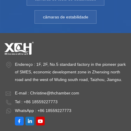
pesquisas
pesquisas
p
farmacêuticas,
farmacêuticas,
fa
câmaras de estabilidade
industriais,
industriais,
in
alimentícias,
alimentícias,
al
cosméticas e
cosméticas e
c
microbiológicas.As
microbiológicas.As
mi
incubadoras de
incubadoras de
i
laboratório
laboratório
la
Endereço : 1F, 2F, No.5 standard factory in the pioneer park
bioquímico da série
bioquímico da série
bi
of SMES, economic development zone in Zhenxing north
LHR são aplicadas
LHR são aplicadas
L
road and the west of Wuling south road, Taizhou, Jiangsu.
em departamentos
em departamentos
e
de pesquisa e
de pesquisa e
d
E-mail :
Christine@thchamber.com
produção científica,
produção científica,
pr
Tel : +86 18559227773
como proteção
como proteção
c
ambiental,
ambiental,
am
WhatsApp : +86 18559227773
saneamento e
saneamento e
s
prevenção de
prevenção de
p