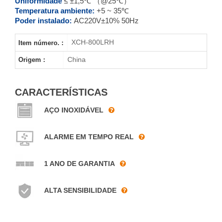
Uniformidade
≤ ±1,5℃ （@25℃）
Temperatura ambiente:
+5 ~ 35℃
Poder instalado:
AC220V±10% 50Hz
XCH-800LRH
Item número. :
China
Origem :
CARACTERÍSTICAS
AÇO INOXIDÁVEL
ALARME EM TEMPO REAL
1 ANO DE GARANTIA
ALTA SENSIBILIDADE