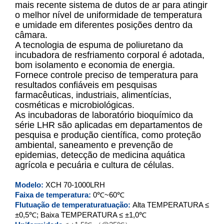
mais recente sistema de dutos de ar para atingir
o melhor nível de uniformidade de temperatura
e umidade em diferentes posições dentro da
XCH-70LRH
câmara.
A tecnologia de espuma de poliuretano da
XCH-150LRH
incubadora de resfriamento corporal é adotada,
bom isolamento e economia de energia.
XCH-250LRH
Fornece controle preciso de temperatura para
resultados confiáveis em pesquisas
farmacêuticas, industriais, alimentícias,
XCH-400LRH
cosméticas e microbiológicas.
As incubadoras de laboratório bioquímico da
XCH-500LRH
série LHR são aplicadas em departamentos de
pesquisa e produção científica, como proteção
XCH-800LRH
ambiental, saneamento e prevenção de
epidemias, detecção de medicina aquática
XCH-1000LRH
agrícola e pecuária e cultura de células.
Modelo:
XCH
70-1000LRH
Faixa de temperatura:
0℃~60℃
Flutuação de temperatura
tuação:
Alta TEMPERATURA ≤
±0,5℃; Baixa TEMPERATURA ≤ ±1,0℃