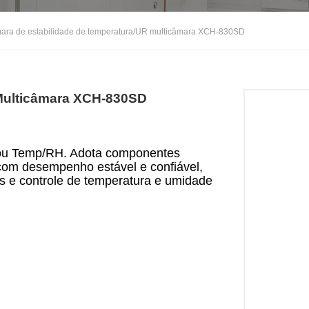
ara de estabilidade de temperatura/UR multicâmara XCH-830SD
Multicâmara XCH-830SD
 ou Temp/RH. Adota componentes
 com desempenho estável e confiável,
xas e controle de temperatura e umidade