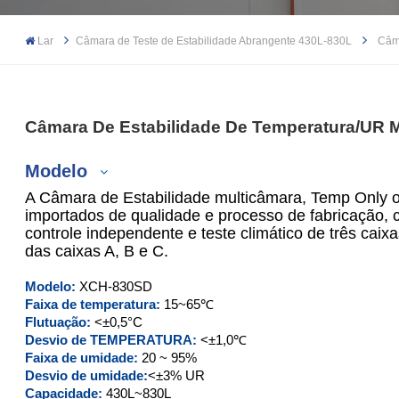
Lar
Câmara de Teste de Estabilidade Abrangente 430L-830L
Câm
Câmara De Estabilidade De Temperatura/UR 
Modelo
A Câmara de Estabilidade multicâmara, Temp Only
importados de qualidade e processo de fabricação,
controle independente e teste climático de três cai
das caixas A, B e C.
XCH-430SD
Modelo:
XCH-830SD
XCH-830SD
Faixa de temperatura:
15~65℃
Flutuação:
<±0,5°C
XCH-430CSD
Desvio de TEMPERATURA:
<±1,0℃
Faixa de umidade:
20 ~ 95%
Desvio de umidade:
<±3% UR
XCH-830CSD
Capacidade:
430L~830L