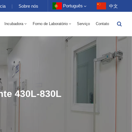
Português
cia
|
Sobre nós
中文
Incubadora
Forno de Laboratório
Serviço
Contato
English
trico 70-1000L
tório 70-1000L
-40 A 150 ℃ Câmara Alternada De Umidade De Alta E Baixa Temperatura 100-1000L
-40-150℃ Câmara De Alta E Baixa Temperatura 100-1000L
Câmara De Alta Temperatura 10~200℃ 100-1000L
Français
Deutsch
Русский
Español
nte 430L-830L
Português
عربي
日语