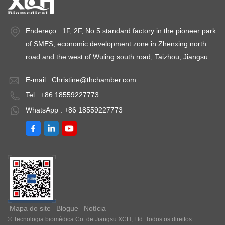
Endereço : 1F, 2F, No.5 standard factory in the pioneer park
of SMES, economic development zone in Zhenxing north
road and the west of Wuling south road, Taizhou, Jiangsu.
E-mail :
Christine@thchamber.com
Tel : +86 18559227773
WhatsApp : +86 18559227773
Mapa do site
Blogue
Notícia
© Tecnologia biomédica Co. de Jiangsu XCH, Ltd. Todos os direitos