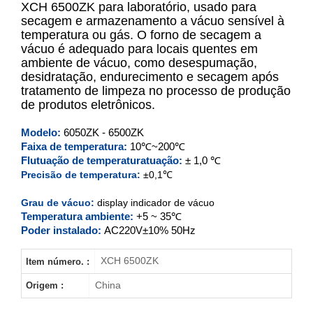
XCH 6500ZK para laboratório, usado para
secagem e armazenamento a vácuo sensível à
temperatura ou gás. O forno de secagem a
XCH-6050ZK
vácuo é adequado para locais quentes em
ambiente de vácuo, como desespumação,
XCH-6090ZK
desidratação, endurecimento e secagem após
tratamento de limpeza no processo de produção
XCH-6210ZK
de produtos eletrônicos.
Modelo:
6050ZK - 6500ZK
XCH-6500ZK
Faixa de temperatura:
10℃~200℃
Flutuação de temperatura
tuação:
± 1,0 ℃
Precisão de temperatura:
±0,1℃
Grau de vácuo:
display indicador de vácuo
Temperatura ambiente:
+5 ~ 35℃
Poder instalado:
AC220V±10% 50Hz
XCH 6500ZK
Item número. :
China
Origem :