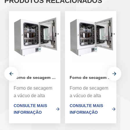
PRODUTOS RELACIONADOS
Forno de secagem a vácuo de laboratório com bomba 90L
Forno de secagem a vácuo de laboratório com bomba 210L
Forno de secagem
Forno de secagem
F
a vácuo de alta
a vácuo de alta
a 
precisão XCH
precisão XCH
p
CONSULTE MAIS
CONSULTE MAIS
C
6090ZK para
6210ZK para
6
INFORMAÇÃO
INFORMAÇÃO
I
laboratório, usado
laboratório, usado
la
para secagem e
para secagem e
p