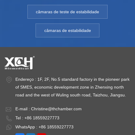
: 6050ZK
eletrônicos. Modelo: 6050ZK
eletrônicos. Modelo: 6050ZK
e
- 6500ZKFaixa de
- 6500ZKFaixa de
-
câmaras de teste de estabilidade
200℃
temperatura: 10℃~200℃
temperatura: 10℃~200℃
t
Flutuação de
Flutuação de
F
câmaras de estabilidade
temperaturatuação:
temperaturatuação:
t
± 1,0 ℃Precisão de
± 1,0 ℃Precisão de
±
temperatura:
temperatura:
te
±0,1℃ Grau de
±0,1℃ Grau de
±
vácuo: display
vácuo: display
vá
indicador de
indicador de
in
Endereço : 1F, 2F, No.5 standard factory in the pioneer park
vácuoTemperatura
vácuoTemperatura
v
of SMES, economic development zone in Zhenxing north
ambiente: +5 ~
ambiente: +5 ~
am
road and the west of Wuling south road, Taizhou, Jiangsu.
35℃Poder
35℃Poder
3
±10%
instalado: AC220V±10%
instalado: AC220V±10%
i
E-mail :
Christine@thchamber.com
50Hz
50 Hz
5
Tel : +86 18559227773
WhatsApp : +86 18559227773