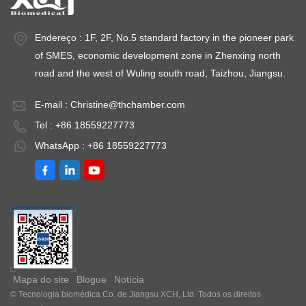
 9050GHP-
produção
científica. Modelo: 9050GHP-
ci
industrial. Modelo:
9760GHPFlutuação
9
Endereço : 1F, 2F, No.5 standard factory in the pioneer park
9052DHP-
de temperatura ≤
de
of SMES, economic development zone in Zhenxing north
9602DHPFlutuação
±0,3℃Uniformidade
±
road and the west of Wuling south road, Taizhou, Jiangsu.
de temperatura ≤
de temperatura ≤
de
±0,5℃Uniformidade
±0,5°C（@37°C）
±
E-mail :
Christine@thchamber.com
de temperatura ≤
Intervalo de tempo:
In
Tel : +86 18559227773
±1,5°C（@37°C）
1-9999minPoder:
1
Intervalo de tempo:
CA 220V±10%
C
WhatsApp : +86 18559227773
1-9999minPoder:
50HZTemperatura
5
CA 220V±10%
ambiente: +5 ~ 30℃
a
50HZTemperatura
ambiente: +5 ~
35℃Opcional:
Impressora ou
interface RS485
Mapa do site
Blogue
Notícia
© Tecnologia biomédica Co. de Jiangsu XCH, Ltd. Todos os direitos