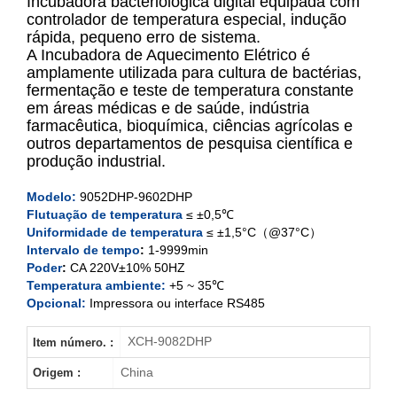
Incubadora bacteriológica digital equipada com
controlador de temperatura especial, indução
XCH-9052DHP
rápida, pequeno erro de sistema.
A Incubadora de Aquecimento Elétrico é
XCH-9082DHP
amplamente utilizada para cultura de bactérias,
fermentação e teste de temperatura constante
XCH-9162DHP
em áreas médicas e de saúde, indústria
farmacêutica, bioquímica, ciências agrícolas e
outros departamentos de pesquisa científica e
XCH-9272
DHP
produção industrial.
XCH-9402DHP
Modelo
:
9052DHP-9602
DHP
Flutuação de temperatura
≤ ±0,5℃
XCH-9602DHP
Uniformidade de temperatura
≤ ±1,5°C（@37°C）
Intervalo de tempo
:
1-9999min
Poder
:
CA 220V±10% 50HZ
Temperatura ambiente:
+5 ~ 35℃
Opcional:
Impressora ou interface RS485
XCH-9082DHP
Item número. :
China
Origem :