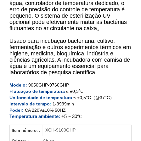
água, controlador de temperatura dedicado, o
erro de precisão do controle de temperatura é
pequeno. O sistema de esterilização UV
XCH-9050GHP
opcional pode efetivamente matar as bactérias
flutuantes no ar circulante na caixa。
XCH-9080GHP
Usado para incubação bacteriana, cultivo,
XCH-9160GHP
fermentação e outros experimentos térmicos em
higiene, medicina, bioquímica, indústria e
ciências agrícolas. A incubadora com camisa de
XCH-9270GHP
água é um equipamento essencial para
laboratórios de pesquisa científica.
Modelo:
9050GHP-9760GHP
Flutuação de temperatura
≤ ±0,3℃
Uniformidade de temperatura
≤ ±0,5°C（@37°C）
Intervalo de tempo
:
1-9999min
Poder:
CA 220V±10% 50HZ
Temperatura ambiente:
+5 ~ 30℃
XCH-9160GHP
Item número. :
China