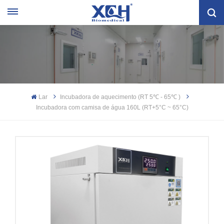
Lar
Incubadora de aquecimento (RT 5℃ - 65℃ )
Incubadora com camisa de água 160L (RT+5°C ~ 65°C)