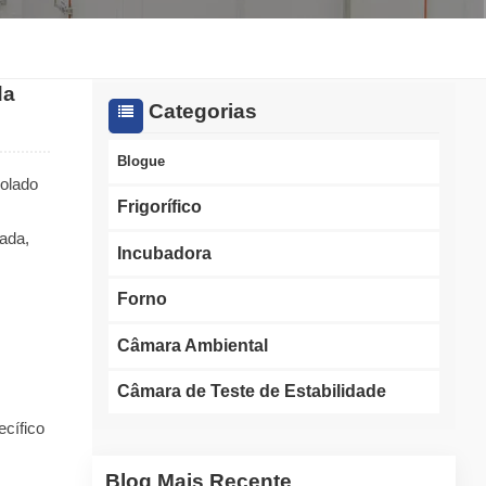
한국인
da
Melayu
Categorias
Tiếng Việt
Blogue
rolado
Indonesia
Frigorífico
ada,
বাংলা
Incubadora
Forno
Câmara Ambiental
Câmara de Teste de Estabilidade
ecífico
Blog Mais Recente