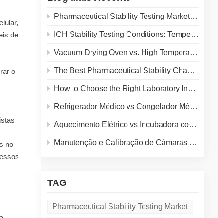
Pharmaceutical Stability Testing Market 2026: Growth Drivers, Regulatory Shifts & Technology Trends
lular,
ICH Stability Testing Conditions: Temperature & Humidity Guidelines for Pharma Labs
eis de
Vacuum Drying Oven vs. High Temperature Oven: How to Choose the Right Equipment for Your Application
The Best Pharmaceutical Stability Chamber Manufacturer
rar o
How to Choose the Right Laboratory Incubator: A Complete Buyer's Guide for 2026
Refrigerador Médico vs Congelador Médico: Como Escolher o Armazenamento a Frio Ideal para seu Laboratório
istas
Aquecimento Elétrico vs Incubadora com Camisa de Água: Comparação Completa para o Seu Laboratório
Manutenção e Calibração de Câmaras de Teste Ambiental: Um Guia Prático para Prolongar a Vida Útil do Equipamento e Garantir Resultados Precisos
as no
cessos
TAG
e
Pharmaceutical Stability Testing Market
ra