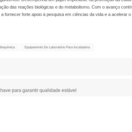
ulação das reações biológicas e do metabolismo. Com o avanço contí
a fornecer forte apoio à pesquisa em ciências da vida e a acelerar o
Bioquímica
Equipamento De Laboratório Para Incubadora
have para garantir qualidade estável
boratório
Câmara de Temperatura Constante
c