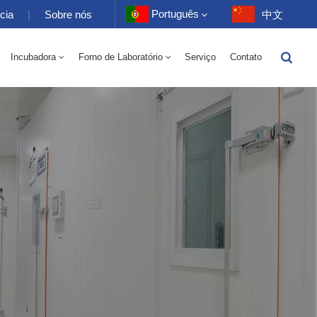
Português
cia
|
Sobre nós
中文
Incubadora
Forno de Laboratório
Serviço
Contato
English
trico 70-1000L
tório 70-1000L
-40 A 150 ℃ Câmara Alternada De Umidade De Alta E Baixa Temperatura 100-1000L
-40-150℃ Câmara De Alta E Baixa Temperatura 100-1000L
Câmara De Alta Temperatura 10~200℃ 100-1000L
Français
Deutsch
Русский
Español
Português
عربي
日语