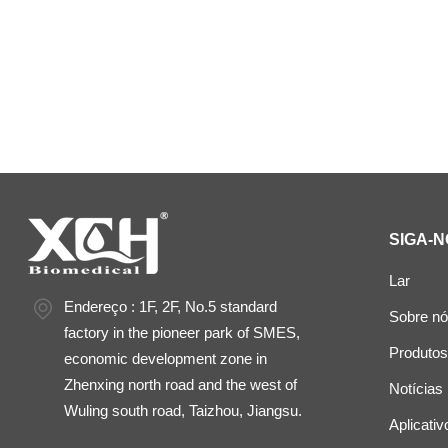
câmara de temperatura e umid
SIGA-N
Lar
Endereço : 1F, 2F, No.5 standard
Sobre n
factory in the pioneer park of SMES,
Produtos
economic development zone in
Zhenxing north road and the west of
Notícias
Wuling south road, Taizhou, Jiangsu.
Aplicativ