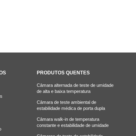
ade constante
câmara de teste climático
câmara 
câmaras de teste de estabilidade
câmaras de estabilidade
OS
PRODUTOS QUENTES
Câmara alternada de teste de umidade
de alta e baixa temperatura
ós
Câmara de teste ambiental de
estabilidade médica de porta dupla
Câmara walk-in de temperatura
constante e estabilidade de umidade
o