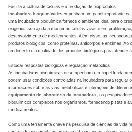
Facilita a cultura de células e a produção de bioprodutos
Incubadora bioquímica
desempenham um papel importante na cul
uma incubadora bioquímica fornece o ambiente ideal para o cres
oxigênio. Isso ajuda a manter as células vivas e em proliferaçã
desenvolvimento de medicamentos. Além disso, as incubadoras
produtos biológicos, como proteínas, anticorpos e enzimas. Ao o
rendimento e a qualidade dos produtos biológicos para atender à
Estudar respostas biológicas e regulação metabólica
As incubadoras bioquímicas desempenham um papel fundamental 
podem usar condições controladas na incubadora para regular o
informações sobre as vias metabólicas e interações de diferent
equipamento de laboratório da incubadora
, os pesquisadore
bioquímicos complexos nos organismos, fornecendo pistas e al
medicamentos.
Como uma ferramenta chave na pesquisa de ciências da vida mo
controlado que simula os processos bioquímicos internos dos