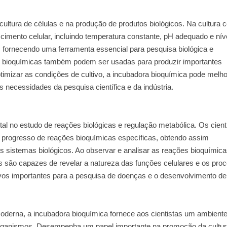
tura de células e na produção de produtos biológicos. Na cultura ce
cimento celular, incluindo temperatura constante, pH adequado e nív
o, fornecendo uma ferramenta essencial para pesquisa biológica e
 bioquímicas também podem ser usadas para produzir importantes
timizar as condições de cultivo, a incubadora bioquímica pode melho
s necessidades da pesquisa científica e da indústria.
no estudo de reações biológicas e regulação metabólica. Os cient
 progresso de reações bioquímicas específicas, obtendo assim
es sistemas biológicos. Ao observar e analisar as reações bioquímic
s são capazes de revelar a natureza das funções celulares e os pro
vos importantes para a pesquisa de doenças e o desenvolvimento de
derna, a incubadora bioquímica fornece aos cientistas um ambient
 organismos. Desempenha um papel importante na promoção da cultu