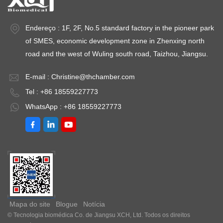
Endereço : 1F, 2F, No.5 standard factory in the pioneer park
of SMES, economic development zone in Zhenxing north
road and the west of Wuling south road, Taizhou, Jiangsu.
E-mail :
Christine@thchamber.com
Tel : +86 18559227773
WhatsApp : +86 18559227773
Mapa do site
Blogue
Notícia
© Tecnologia biomédica Co. de Jiangsu XCH, Ltd. Todos os direitos