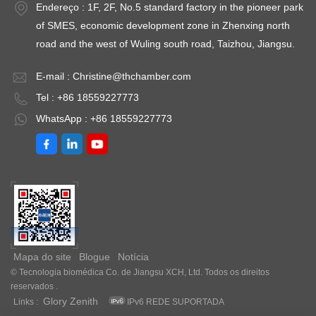
Endereço : 1F, 2F, No.5 standard factory in the pioneer park
of SMES, economic development zone in Zhenxing north
road and the west of Wuling south road, Taizhou, Jiangsu.
E-mail :
Christine@thchamber.com
Tel : +86 18559227773
WhatsApp : +86 18559227773
Mapa do site
Blogue
Notícia
© Tecnologia biomédica Co. de Jiangsu XCH, Ltd. Todos os direitos
reservados .
Glory Zenith
Links :
IPv6 REDE SUPORTADA