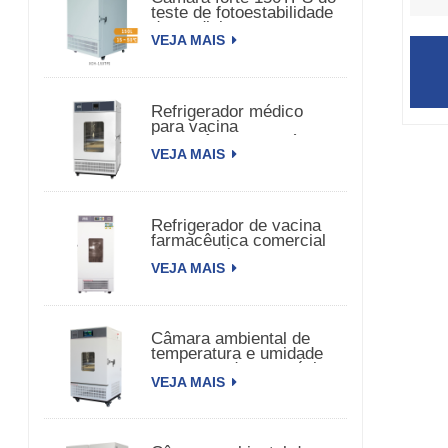
teste de fotoestabilidade
da medicina
VEJA MAIS
Refrigerador médico
para vacina
farmacêutica biomédica
VEJA MAIS
Refrigerador de vacina
farmacêutica comercial
para farmácia
VEJA MAIS
Câmara ambiental de
temperatura e umidade
constante de porta única
VEJA MAIS