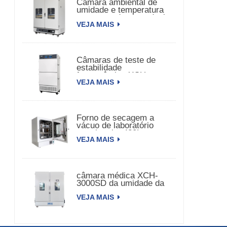
Câmara ambiental de
umidade e temperatura
constante de porta dupla
VEJA MAIS
Câmaras de teste de
estabilidade
farmacêutica XCH-
VEJA MAIS
320SD
Forno de secagem a
vácuo de laboratório
com bomba 420L
VEJA MAIS
câmara médica XCH-
3000SD da umidade da
temperatura da
VEJA MAIS
estabilidade 3000L