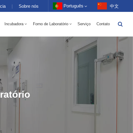
Português
cia
|
Sobre nós
中文
Incubadora
Forno de Laboratório
Serviço
Contato
English
trico 70-1000L
tório 70-1000L
-40 A 150 ℃ Câmara Alternada De Umidade De Alta E Baixa Temperatura 100-1000L
-40-150℃ Câmara De Alta E Baixa Temperatura 100-1000L
Câmara De Alta Temperatura 10~200℃ 100-1000L
Français
Deutsch
Русский
Español
ratório
Português
عربي
日语