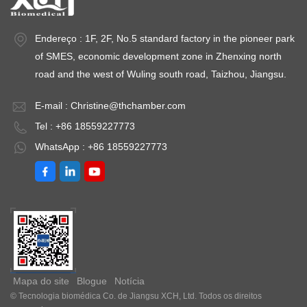
Endereço : 1F, 2F, No.5 standard factory in the pioneer park
of SMES, economic development zone in Zhenxing north
road and the west of Wuling south road, Taizhou, Jiangsu.
E-mail :
Christine@thchamber.com
Tel : +86 18559227773
WhatsApp : +86 18559227773
Mapa do site
Blogue
Notícia
© Tecnologia biomédica Co. de Jiangsu XCH, Ltd. Todos os direitos