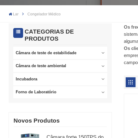
Lar
Congelador Médico
Os fre
CATEGORIAS DE
sistem
PRODUTOS
alguma
Os cli
Câmara de teste de estabilidade
empres
campo
Câmara de teste ambiental
Incubadora
Forno de Laboratório
Novos Produtos
Câmara forte 150TPS do