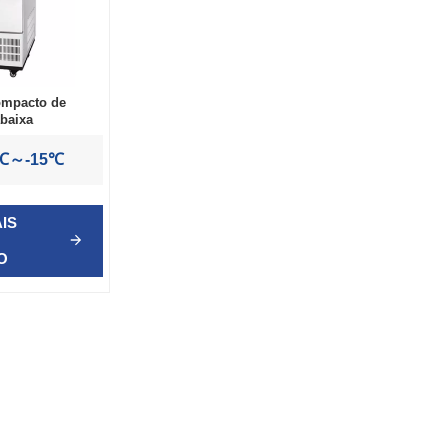
ompacto de
abaixa
5℃～-15℃
IS
O