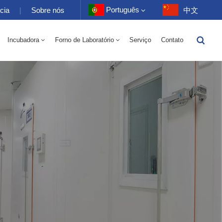
Português
cia
|
Sobre nós
中文
Incubadora
Forno de Laboratório
Serviço
Contato
English
trico 70-1000L
tório 70-1000L
-40 A 150 ℃ Câmara Alternada De Umidade De Alta E Baixa Temperatura 100-1000L
-40-150℃ Câmara De Alta E Baixa Temperatura 100-1000L
Câmara De Alta Temperatura 10~200℃ 100-1000L
Français
Deutsch
Русский
Español
Português
عربي
日语