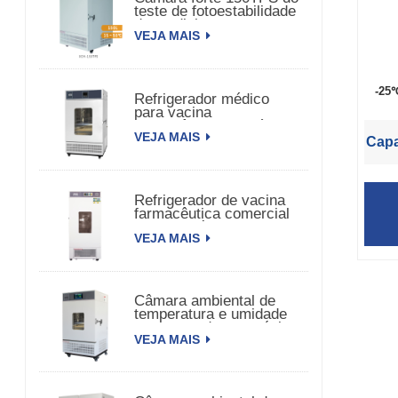
teste de fotoestabilidade
da medicina
VEJA MAIS
-25
Refrigerador médico
para vacina
farmacêutica biomédica
VEJA MAIS
Capa
Refrigerador de vacina
farmacêutica comercial
para farmácia
VEJA MAIS
Câmara ambiental de
temperatura e umidade
constante de porta única
VEJA MAIS