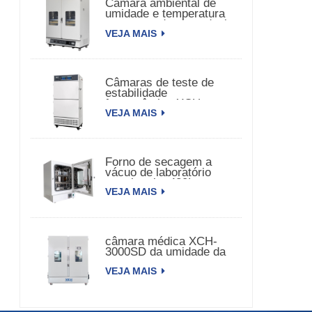
Câmara ambiental de
umidade e temperatura
constante de porta dupla
VEJA MAIS
Câmaras de teste de
estabilidade
farmacêutica XCH-
VEJA MAIS
320SD
Forno de secagem a
vácuo de laboratório
com bomba 420L
VEJA MAIS
câmara médica XCH-
3000SD da umidade da
temperatura da
VEJA MAIS
estabilidade 3000L