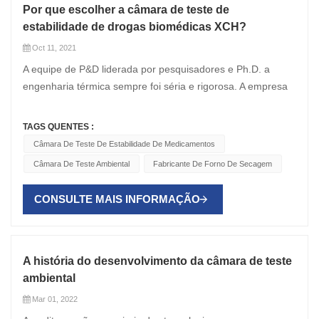
Por que escolher a câmara de teste de
estabilidade de drogas biomédicas XCH?
Oct 11, 2021
A equipe de P&D liderada por pesquisadores e Ph.D. a
engenharia térmica sempre foi séria e rigorosa. A empresa
tem seus próprios edifícios de fábrica padrão, laboratórios
de teste padrão e equipamentos de processamento de
TAGS QUENTES :
chapas metálicas, e possui subsidiárias em Jiangsu, Xangai,
Câmara De Teste De Estabilidade De Medicamentos
Guangzhou e Chengdu, além de escritórios na China.
Câmara De Teste Ambiental
Fabricante De Forno De Secagem
Outras províncias. Nos negócios de vida e saúde, só
podemos trabalhar duro e não podemos afrouxar nossos
CONSULTE MAIS INFORMAÇÃO
esforços! A estabilidade do medicamento é o produto mais
vendido da XCH Biomedical . Muitos clientes mudam seus
pedidos para nós. Por que eles escolhem a Câmara de
Teste de Estabilidade de Drogas XCH ? A câmara de teste
A história do desenvolvimento da câmara de teste
de estabilidade de drogas XCH-CGS é projetada com
ambiental
tecnologia importada, componentes importados de alta
Mar 01, 2022
qualidade, plataforma S e desempenho confiável. Aplicável