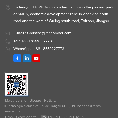
Endereço : 1F, 2F, No.5 standard factory in the pioneer park
of SMES, economic development zone in Zhenxing north
road and the west of Wuling south road, Taizhou, Jiangsu.
E-mail :
Christine@thchamber.com
Tel : +86 18559227773
WhatsApp : +86 18559227773
Mapa do site
Blogue
Notícia
© Tecnologia biomédica Co. de Jiangsu XCH, Ltd. Todos os direitos
reservados .
Glory Zenith
Links :
IPv6 REDE SUPORTADA