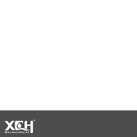
câmara de temperatura e umidade constante
câmara de teste climático
câmara de estabilidade de temperatura
câmaras de teste de estabilidade
câmaras de estabilidade