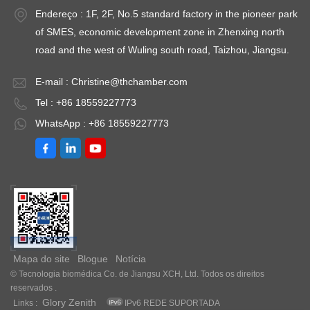
Endereço : 1F, 2F, No.5 standard factory in the pioneer park
of SMES, economic development zone in Zhenxing north
road and the west of Wuling south road, Taizhou, Jiangsu.
E-mail :
Christine@thchamber.com
Tel : +86 18559227773
WhatsApp : +86 18559227773
Mapa do site
Blogue
Notícia
© Tecnologia biomédica Co. de Jiangsu XCH, Ltd. Todos os direitos
reservados .
Glory Zenith
Links :
IPv6 REDE SUPORTADA