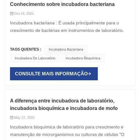
Conhecimento sobre incubadora bacteriana
Oct 19, 2021
Incubadora bacteriana : É usada principalmente para o
crescimento de bactérias em instrumentos de laboratório.
Tem um aquecedor e pode suportar ajuste de temperatura
constante mediante solicitação. A temperatura correta pode
TAGS QUENTES :
Incubadora Bacteriana
ser vista no termômetro fixado na incubadora. A maioria das
Incubadora De Laboratório
Incubadora Bioquímica
incubadoras é programável e não requer configurações de
erro e temperatura de teste. A incubadora bacteriana é
CONSULTE MAIS INFORMAÇÃO
basicamente um aparelho, que auxilia na realização do
processo de incubação. Durante este processo, uma
temperatura predeterminada é mantida no alojamento, o
que ajuda o crescimento de culturas microbianas. A
A diferença entre incubadora de laboratório,
temperatura e o tempo de incubação são muito importantes
incubadora bioquímica e incubadora de mofo
para o desenvolvimento e crescimento de qualquer
May 27, 2022
organismo. Se esse período não for fornecido, o
Incubadora bioquímica de laboratório para crescimento e
crescimento do organismo pode ser degradado. Como
manutenção de microrganismos ou culturas de células "O
escolher uma incubadora de microorganismos: Gravidade